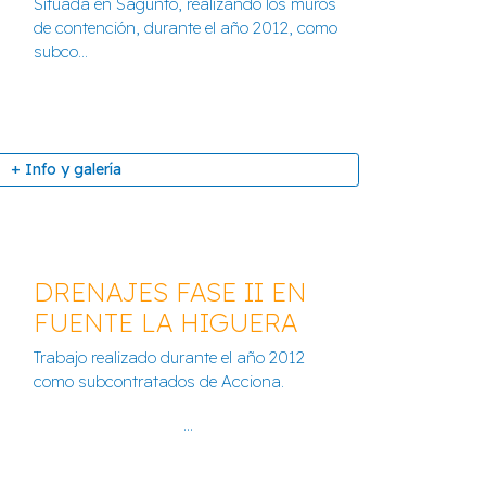
Situada en Sagunto, realizando los muros
MAYORES MONTEOLIVETE
de contención, durante el año 2012, como
subco...
+ Info y galería
+ Info y galería
DRENAJES FASE II EN
FUENTE LA HIGUERA
Trabajo realizado durante el año 2012
 ARQUEOLÓGICA
como subcontratados de Acciona.
+ Info y galería
...