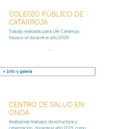
COLEGIO PÚBLICO DE
CATARROJA
Trabajo realizado para Ute Catarroja
IVIL AQUA VALENCIA
Vaseco-ot durante el año 2009.
+ Info y galería
...
+ Info y galería
CENTRO DE SALUD EN
ONDA
Realizando trabajos de estructura y
ÚBLICO DE CATARROJA
cimentación, durante el año 2013, como