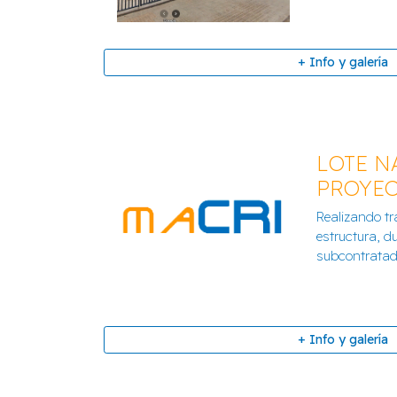
+ Info y galería
LOTE N
PROYEC
Realizando tr
C.E.I.P. Nº 2 EN URBANI
estructura, d
subcontratad.
+ Info y galería
+ Info y galería