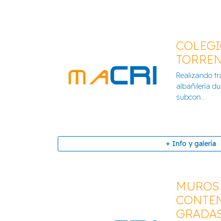
COLEGI
TORRE
Realizando tr
DÉPOSITO ECOPARQUE
albañilería d
subcon...
+ Info y galería
+ Info y galería
MUROS
CONTE
GRADAS