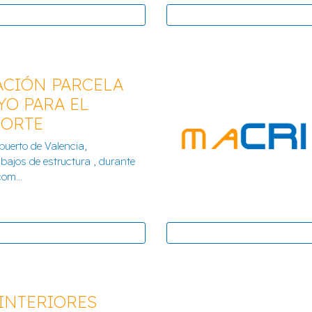
CIÓN PARCELA
YO PARA EL
PORTE
 EN MONCADA
DRENAJES FASE
 puerto de Valencia,
abajos de estructura , durante
om...
 INTERIORES