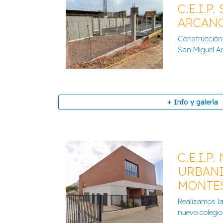
C.E.I.P
ARCANG
Construcción/
San Miguel A
+ Info y galería
C.E.I.P.
URBAN
MONTE
C.E.I.P. SAN MIGUEL AR
Realizamos la 
+ Info y galería
nuevo colegio