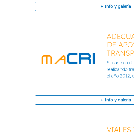
+ Info y galería
ADECUA
DE APO
TRANS
AGENCIA TRIBUTARIA
Situado en el
realizando tr
+ Info y galería
el año 2012, c
+ Info y galería
VIALES