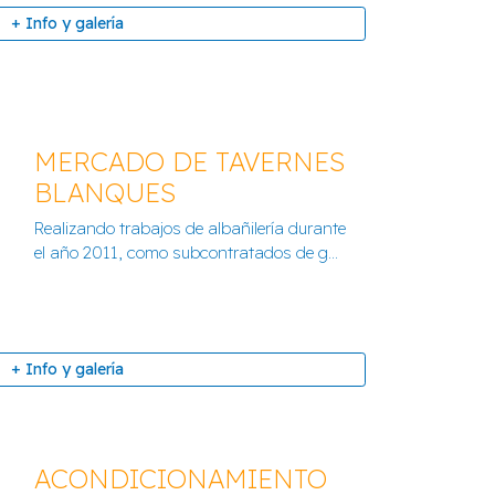
+ Info y galería
MERCADO DE TAVERNES
BLANQUES
 II EN FUENTE LA HIGUERA
Realizando trabajos de albañilería durante
el año 2011, como subcontratados de g...
+ Info y galería
+ Info y galería
ACONDICIONAMIENTO