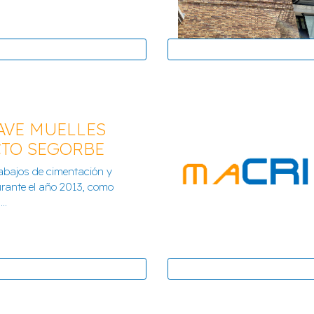
AVE MUELLES
TO SEGORBE
abajos de cimentación y
ZACIÓN MONTESANO
urante el año 2013, como
..