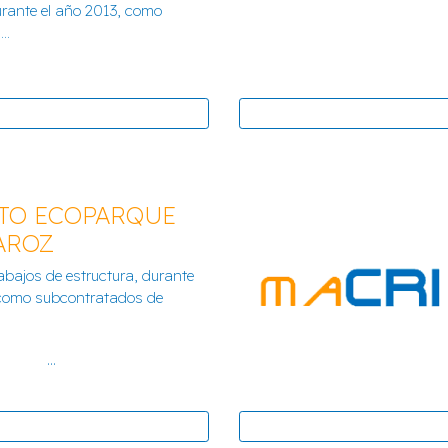
urante el año 2013, como
..
TO ECOPARQUE
AROZ
FACULTADES
abajos de estructura, durante
TE
CENTRO
 como subcontratados de
...