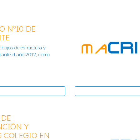
O Nº10 DE
NTE
abajos de estructura y
 DE VINAROZ
5ª UNIDAD D
urante el año 2012, como
 DE
NCIÓN Y
 COLEGIO EN