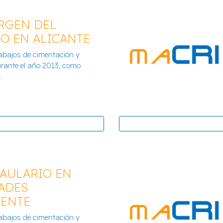
IRGEN DEL
O EN ALICANTE
abajos de cimentación y
OYECTO SEGORBE
OBRA C
urante el año 2013, como
.
AULARIO EN
ADES
IENTE
IO EN ALICANTE
COLEGIO P
abajos de cimentación y