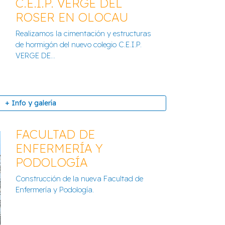
C.E.I.P. VERGE DEL
ROSER EN OLOCAU
Realizamos la cimentación y estructuras
de hormigón del nuevo colegio C.E.I.P.
VERGE DE...
+ Info y galería
FACULTAD DE
ENFERMERÍA Y
PODOLOGÍA
Construcción de la nueva Facultad de
Enfermería y Podología.
RGE DEL ROSER EN OLOCAU
FACULTAD DE
+ Info y galería
ENFERMERÍA Y