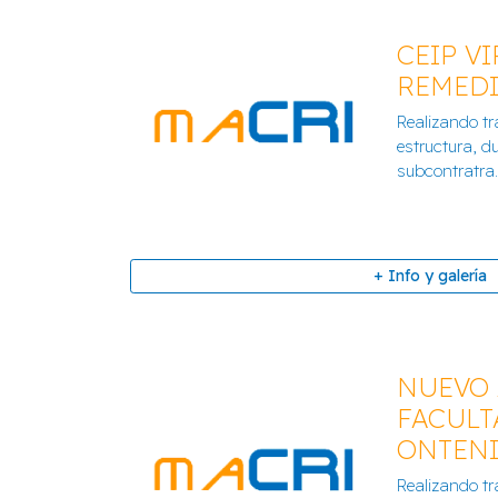
CEIP V
REMEDI
Realizando tr
LOTE NAVE MUELLES PR
estructura, d
subcontratra..
+ Info y galería
+ Info y galería
NUEVO 
FACULT
ONTEN
CEIP VIRGEN DEL REMED
Realizando tr