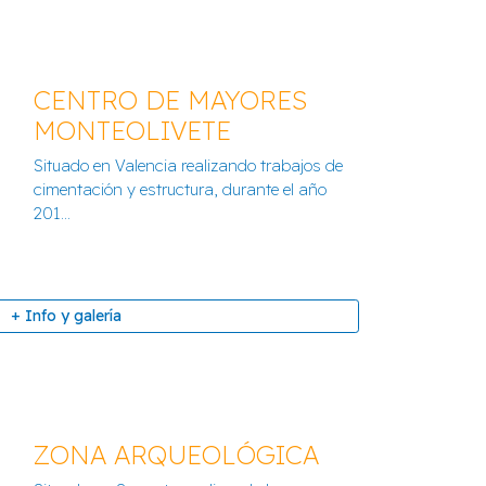
CENTRO DE MAYORES
MONTEOLIVETE
Situado en Valencia realizando trabajos de
E POLICÍA EN BENICALAP
cimentación y estructura, durante el año
201...
+ Info y galería
+ Info y galería
ZONA ARQUEOLÓGICA