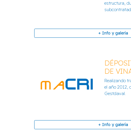
estructura, d
+ Info y galería
subcontratad.
+ Info y galería
DÉPOSI
DE VIN
NUEVO AULARIO EN 
Realizando tr
ONTENIEN
el año 2012,
Gestdaval.
+ Info y galería
+ Info y galería