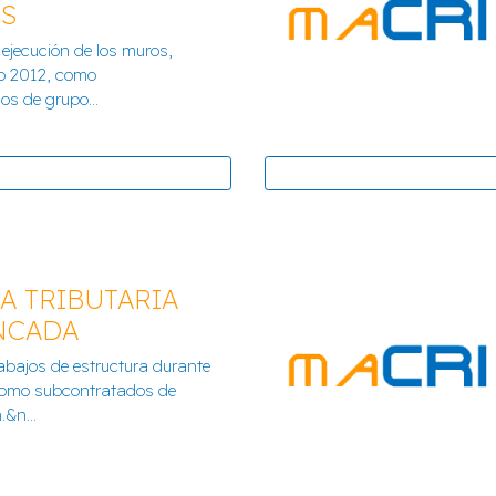
S
 TORRENTE
CENTRO DE 
 ejecución de los muros,
ño 2012, como
s de grupo...
A TRIBUTARIA
NCADA
 GRADAS COLEGIO
abajos de estructura durante
ES
ZONA
como subcontratados de
.&n...