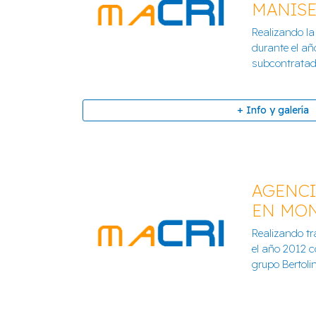
MANISE
COLEGIO Nº10 DE
Realizando la
+ Info y galería
durante el a
subcontratado
+ Info y galería
AGENCI
EN MO
MUROS DE CONTENCIÓN Y
Realizando tr
EN MANIS
el año 2012 
grupo Bertolin
+ Info y galería