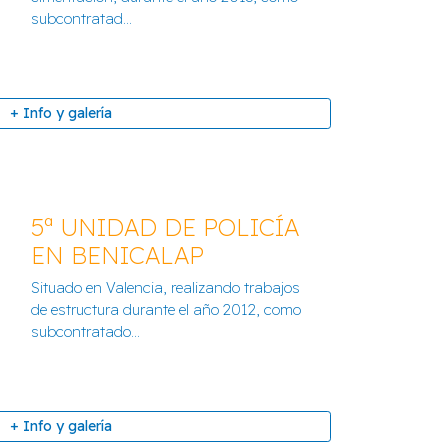
subcontratad...
+ Info y galería
+ Info y galería
5ª UNIDAD DE POLICÍA
EN BENICALAP
Situado en Valencia, realizando trabajos
 DE SALUD EN ONDA
de estructura durante el año 2012, como
subcontratado...
+ Info y galería
+ Info y galería