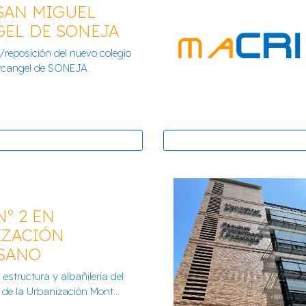
. SAN MIGUEL
EL DE SONEJA
reposición del nuevo colegio
rcangel de SONEJA.
 Nº 2 EN
IZACIÓN
SANO
CANGEL DE SONEJA
C.E.I.P. VE
estructura y albañilería del
 de la Urbanización Mont...