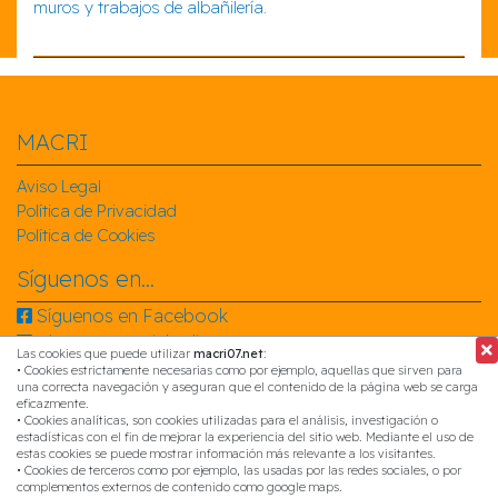
muros y trabajos de albañilería.
MACRI
Aviso Legal
Política de Privacidad
Política de Cookies
Síguenos en...
Síguenos en Facebook
Síguenos en Linkedin
Las cookies que puede utilizar
macri07.net
:
Síguenos en Instagram
• Cookies estrictamente necesarias como por ejemplo, aquellas que sirven para
una correcta navegación y aseguran que el contenido de la página web se carga
Contacta con nosotros
eficazmente.
• Cookies analíticas, son cookies utilizadas para el análisis, investigación o
estadísticas con el fin de mejorar la experiencia del sitio web. Mediante el uso de
CTRA. BENETÚSSER, 11, PTA. 1
estas cookies se puede mostrar información más relevante a los visitantes.
46200, Paiporta (Valencia, España)
• Cookies de terceros como por ejemplo, las usadas por las redes sociales, o por
96 108 43 98
complementos externos de contenido como google maps.