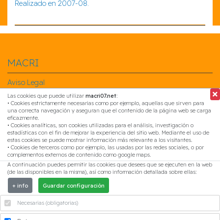
Realizado en 2007-08.
MACRI
Aviso Legal
Política de Privacidad
Las cookies que puede utilizar
macri07.net
:
Política de Cookies
• Cookies estrictamente necesarias como por ejemplo, aquellas que sirven para
una correcta navegación y aseguran que el contenido de la página web se carga
eficazmente.
Síguenos en...
• Cookies analíticas, son cookies utilizadas para el análisis, investigación o
estadísticas con el fin de mejorar la experiencia del sitio web. Mediante el uso de
Síguenos en Facebook
estas cookies se puede mostrar información más relevante a los visitantes.
• Cookies de terceros como por ejemplo, las usadas por las redes sociales, o por
Síguenos en Linkedin
complementos externos de contenido como google maps.
Síguenos en Instagram
A continuación puedes permitir las cookies que desees que se ejecuten en la web
(de las disponibles en la misma), así como información detallada sobre ellas:
Contacta con nosotros
+ info
Guardar configuración
CTRA. BENETÚSSER, 11, PTA. 1
Necesarias (obligatorias)
46200, Paiporta (Valencia, España)
96 108 43 98