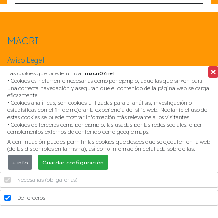
MACRI
Aviso Legal
Política de Privacidad
Las cookies que puede utilizar
macri07.net
:
Política de Cookies
• Cookies estrictamente necesarias como por ejemplo, aquellas que sirven para
una correcta navegación y aseguran que el contenido de la página web se carga
eficazmente.
Síguenos en...
• Cookies analíticas, son cookies utilizadas para el análisis, investigación o
estadísticas con el fin de mejorar la experiencia del sitio web. Mediante el uso de
Síguenos en Facebook
estas cookies se puede mostrar información más relevante a los visitantes.
• Cookies de terceros como por ejemplo, las usadas por las redes sociales, o por
Síguenos en Linkedin
complementos externos de contenido como google maps.
Síguenos en Instagram
A continuación puedes permitir las cookies que desees que se ejecuten en la web
(de las disponibles en la misma), así como información detallada sobre ellas:
Contacta con nosotros
+ info
Guardar configuración
CTRA. BENETÚSSER, 11, PTA. 1
Necesarias (obligatorias)
46200, Paiporta (Valencia, España)
96 108 43 98
De terceros
info@macri07.net
Uso de cookies