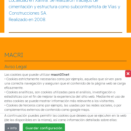
Localidad en Xátiva. Se realizaron trabajos de
cimentación y estructura como subcontrartista de Vías y
Construcciones SA.
Realizado en 2008.
MACRI
Aviso Legal
Política de Privacidad
Las cookies que puede utilizar
macri07.net
:
Política de Cookies
• Cookies estrictamente necesarias como por ejemplo, aquellas que sirven para
una correcta navegación y aseguran que el contenido de la página web se carga
eficazmente.
Síguenos en...
• Cookies analíticas, son cookies utilizadas para el análisis, investigación o
estadísticas con el fin de mejorar la experiencia del sitio web. Mediante el uso de
Síguenos en Facebook
estas cookies se puede mostrar información más relevante a los visitantes.
• Cookies de terceros como por ejemplo, las usadas por las redes sociales, o por
Síguenos en Linkedin
complementos externos de contenido como google maps.
Síguenos en Instagram
A continuación puedes permitir las cookies que desees que se ejecuten en la web
(de las disponibles en la misma), así como información detallada sobre ellas:
Contacta con nosotros
+ info
Guardar configuración