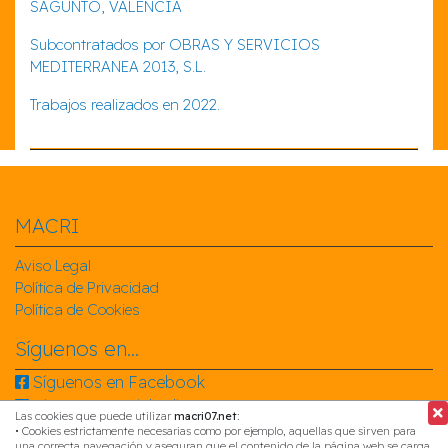
SAGUNTO, VALENCIA
Subcontratados por OBRAS Y SERVICIOS
MEDITERRANEA 2013, S.L.
Trabajos realizados en 2022.
MACRI
Aviso Legal
Política de Privacidad
Política de Cookies
Síguenos en...
Síguenos en Facebook
Síguenos en Linkedin
Las cookies que puede utilizar
macri07.net
:
Síguenos en Instagram
• Cookies estrictamente necesarias como por ejemplo, aquellas que sirven para
una correcta navegación y aseguran que el contenido de la página web se carga